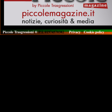
Piccole Trasgressioni ®
P.I. 01974570382
Privacy
|
Cookie policy