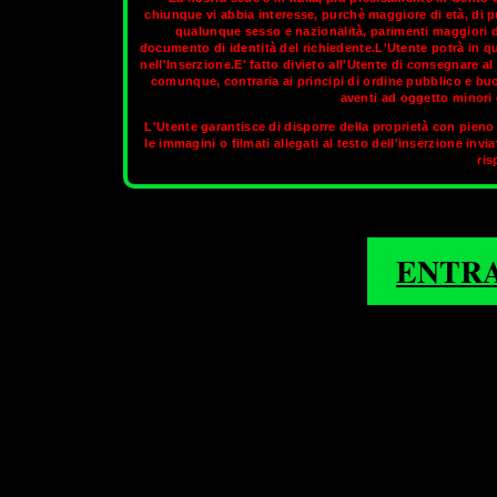
chiunque vi abbia interesse, purchè maggiore di età, di p
qualunque sesso e nazionalità, parimenti maggiori di
documento di identità del richiedente.L'Utente potrà in q
Ancona slanciata verso il mare, la città sorge su un promo
nell'Inserzione.E' fatto divieto all'Utente di consegnare 
dell'Adriatico centrale. Il nome stesso della città ricorda la su
comunque, contraria ai principi di ordine pubblico e bu
dori Siracusani, che fondarono la città nel 387 a.C. L'origine gre
aventi ad oggetto minori d
dorica". Come tutte le altre località della costa adriatica, Anco
L'Utente garantisce di disporre della proprietà con pieno 
stagione estiva gode anche il tramonto sul mare. Il golfo, cir
le immagini o filmati allegati al testo dell'inserzione invi
un’invidiabile stazione climatica. E’ bello god
ris
Sul circuito aggiornato di
OnlyTransex
trov
1
2
3
4
5
ENTR
FALCONARA MARITTIMA
MARINA