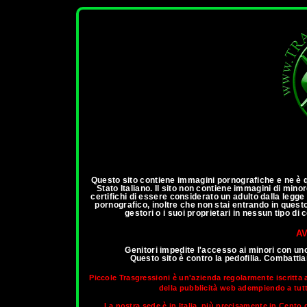
ann
Questo sito contiene immagini pornografiche e ne è qu
Stato Italiano. Il sito non contiene immagini di mino
certifichi di essere considerato un adulto dalla legg
pornografico, inoltre che non stai entrando in questo 
gestori o i suoi proprietari in nessun tipo d
AV
Genitori impedite l'accesso ai minori con un
Questo sito è contro la pedofilia. Combatt
Piccole Trasgressioni è un'azienda regolarmente iscritta 
della pubblicità web adempiendo a tutti 
La nostra sede è in Italia, più precisamente in Cento d