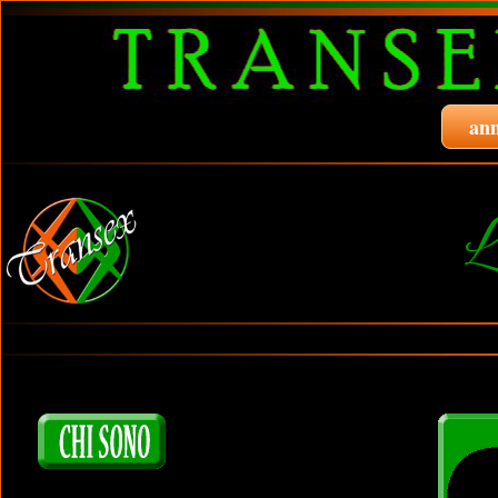
ann
L