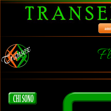
ann
Fl