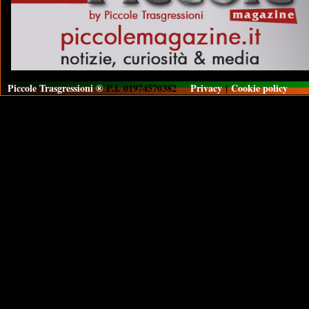
Piccole Trasgressioni ®
P.I. 01974570382
Privacy
|
Cookie policy